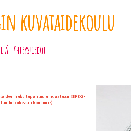
gin kuvataidekoulu
itä
Yhteystiedot
pilaiden haku tapahtuu ainoastaan EEPOS-
ttaudut oikeaan kouluun :)