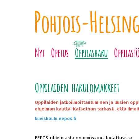
P
H
ohjois-
elsin
Nyt
Opetus
Oppilashaku
Oppilastö
Oppilaiden hakulomakkeet
Oppilaiden jatkoilmoittautuminen ja uusien op
ohjelman kautta! Katsothan tarkasti, että ilmoi
kuviskoulu.eepos.fi
EEPOS-ohjelmasta on myös appi ladattavissa.