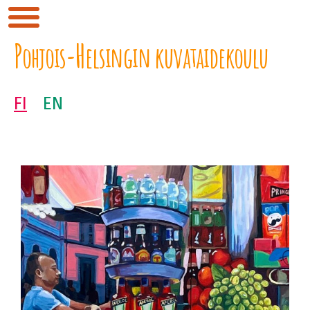
P
H
ohjois-
elsingin kuvataidekoulu
FI
EN