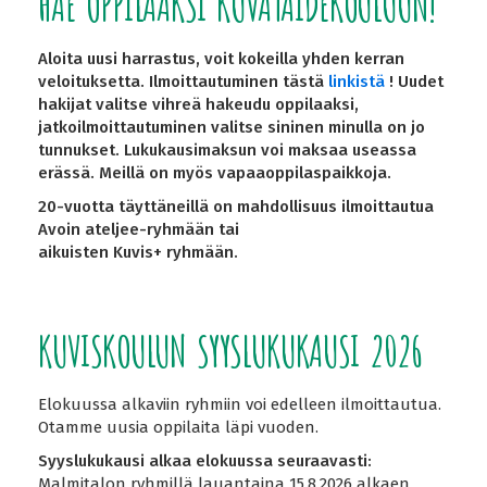
HAE OPPILAAKSI KUVATAIDEKOULUUN!
Aloita uusi harrastus, voit kokeilla yhden kerran
veloituksetta. Ilmoittautuminen tästä
linkistä
! Uudet
hakijat valitse vihreä hakeudu oppilaaksi,
jatkoilmoittautuminen valitse sininen minulla on jo
tunnukset. Lukukausimaksun voi maksaa useassa
erässä. Meillä on myös vapaaoppilaspaikkoja.
20-vuotta täyttäneillä on mahdollisuus ilmoittautua
Avoin ateljee-ryhmään tai
aikuisten Kuvis+ ryhmään.
KUVISKOULUN SYYSLUKUKAUSI 2026
Elokuussa alkaviin ryhmiin voi edelleen ilmoittautua.
Otamme uusia oppilaita läpi vuoden.
Syyslukukausi alkaa elokuussa seuraavasti:
Malmitalon ryhmillä lauantaina 15.8.2026 alkaen