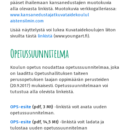
pääset ihailemaan kansanedustajien muotokuvia
alla olevasta linkistä. Muotokuvia verkkogalleriassa:
www.
kansanedustajatkuvataidekoulul
aistensilmin.com
Lisää näyttelystä voi lukea Kuvataidekoulujen liiton
sivuilta tästä
linkistä
(www.youngart.fi).
Opetussuunnitelma
Koulun opetus noudattaa opetussuunnitelmaa, joka
on laadittu Opetushallituksen taiteen
perusopetuksen laajan oppimäärän perusteiden
(20.9.2017) mukaisesti. Opetussuunnitelmaan voi
tutustua alla olevista linkeistä.
OPS-esite
(pdf, 3 Mt)
-linkistä voit avata uuden
opetussuunnitelman.
OPS-esite
(pdf, 14,5 Mt)
-linkistä voit ladata ja
tulostaa uuden opetussuunnitelman