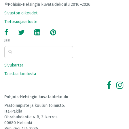
©Pohjois-Helsingin kuvataidekoulu 2016–2026
Sivuston oikeudet
Tietosuojaseloste
Jaa!
Sivukartta
Taustaa koulusta
Pohjois-Helsingin kuvataidekoulu
Päätoimipiste ja koulun toimisto:
Itä-Pakila
Ohrahuhdantie 4 B, 2. kerros
00680 Helsinki
Puh. 045 124 3586