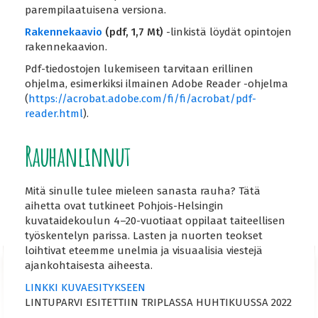
parempilaatuisena versiona.
Rakennekaavio
(pdf, 1,7 Mt)
-linkistä löydät opintojen
rakennekaavion.
Pdf-tiedostojen lukemiseen tarvitaan erillinen
ohjelma, esimerkiksi ilmainen Adobe Reader -ohjelma
(
https://acrobat.adobe.com/fi/fi/acrobat/pdf-
reader.html
).
Rauhanlinnut
Mitä sinulle tulee mieleen sanasta rauha? Tätä
aihetta ovat tutkineet Pohjois-Helsingin
kuvataidekoulun 4–20-vuotiaat oppilaat taiteellisen
työskentelyn parissa. Lasten ja nuorten teokset
loihtivat eteemme unelmia ja visuaalisia viestejä
ajankohtaisesta aiheesta.
LINKKI KUVAESITYKSEEN
LINTUPARVI ESITETTIIN TRIPLASSA HUHTIKUUSSA 2022