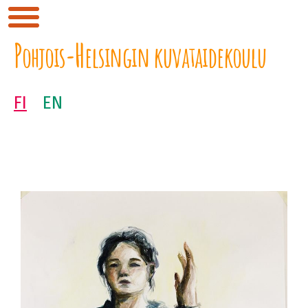
P
H
ohjois-
elsingin kuvataidekoulu
FI
EN