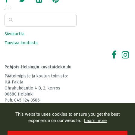
Jaa!
Sivukartta
Taustaa koulusta
Pohjois-Helsingin kuvataidekoulu
Päätoimipiste ja koulun toimisto:
Itä-Pakila
Ohrahuhdantie 4 B, 2. kerros
00680 Helsinki
Puh. 045 124 3586
Muut yhteystiedot
This website uses cookies to ensure you get the best
Koulun toimintaa tukee
experience on our website.
Learn more